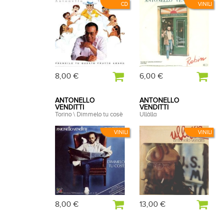
CD
VINILI
8,00 €
6,00 €
ANTONELLO
ANTONELLO
VENDITTI
VENDITTI
Torino \ Dimmelo tu cosè
Ullàlla
VINILI
VINILI
8,00 €
13,00 €