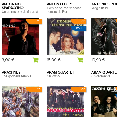
ANTONINO
ANTONIO DI POFI
ANTONIUS RE
SPADACCINO
Cominciò tutto per caso +
Magic ritual
Un ultimo brivido (1 track)
Lettera da Par...
CD
CD
RARITÀ
3,00 €
15,00 €
19,90 €
ARACHNES
ARAM QUARTET
ARAM QUARTE
The goddess temple
Chi (who)
Chiaramente
CD
CD