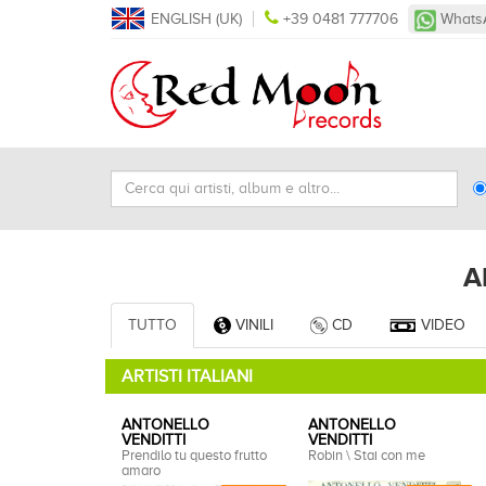
ENGLISH (UK)
+39 0481 777706
Whats
Cerca
Ty
qui
Se
artisti,
album
A
e
altro...
TUTTO
VINILI
CD
VIDEO
ARTISTI ITALIANI
ANTONELLO
ANTONELLO
VENDITTI
VENDITTI
Prendilo tu questo frutto
Robin \ Stai con me
amaro