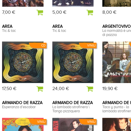
7,00 €
5,00 €
8,00 €
AREA
AREA
ARGENTOVIVO
Tic & tac
Tic & tac
La normalità è u
di pazzia
CD
VINILI
17,50 €
24,00 €
19,90 €
ARMANDO DE RAZZA
ARMANDO DE RAZZA
ARMANDO DE 
Esperanza d'escobar
La lambada strofinera \
Taco y punta - la
Tango pizziquero
lambada strofinera
VINILI
VINILI