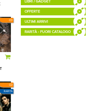
LIBRI / GADGET
X
OFFERTE
CD
ULTIMI ARRIVI
RARITÀ - FUORI CATALOGO
T
CD
RARITÀ