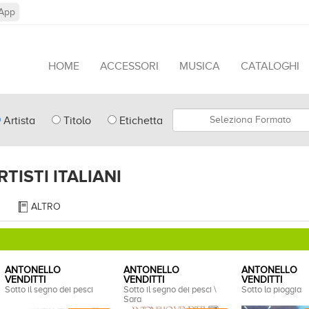
App
HOME
ACCESSORI
MUSICA
CATALOGHI
pe
Formato
Artista
Titolo
Etichetta
arch
RTISTI ITALIANI
ALTRO
ANTONELLO
ANTONELLO
ANTONELLO
VENDITTI
VENDITTI
VENDITTI
Sotto il segno dei pesci
Sotto il segno dei pesci \
Sotto la pioggia
Sara