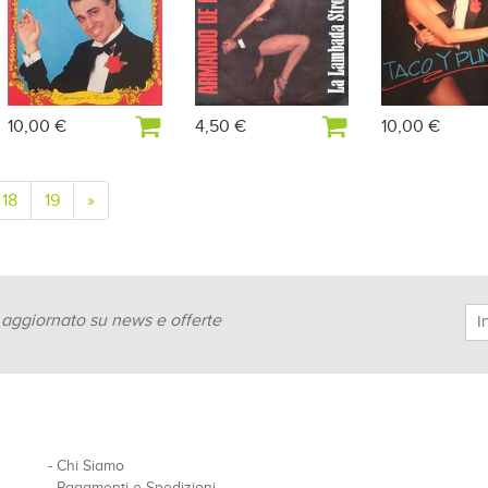
10,00 €
4,50 €
10,00 €
18
19
»
e aggiornato su news e offerte
-
Chi Siamo
-
Pagamenti e Spedizioni