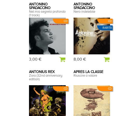
ANTONINO
ANTONINO
SPADACCINO
SPADACCINO
Nel mio segreto profondo
Nero indelebile
(1 track)
CD
CD
RARITÀ
3,00 €
8,00 €
ANTONIUS REX
APRES LA CLASSE
Zora (32nd anniversary
Riuscire a volare
edition)
CD
CD