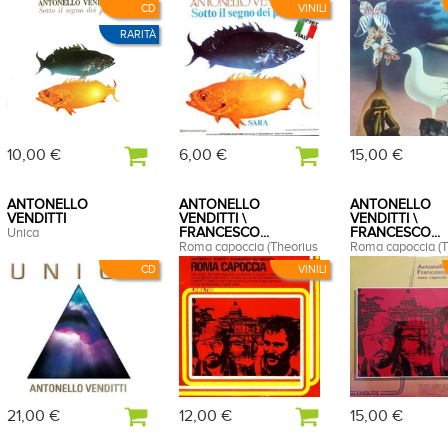
CD
VINILI
RARITÀ
10,00 €
6,00 €
15,00 €
ANTONELLO
ANTONELLO
ANTONELLO
VENDITTI
VENDITTI \
VENDITTI \
Unica
FRANCESCO...
FRANCESCO...
Roma capoccia (Theorius
Roma capoccia (T
campus)
campus)
CD
VINILI
21,00 €
12,00 €
15,00 €