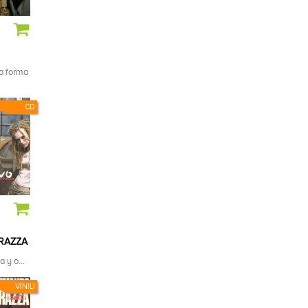
na forma
CD
RAZZA
 y o...
VINILI