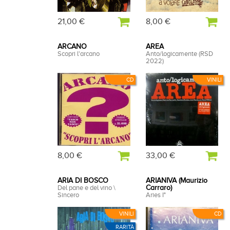
21,00 €
8,00 €
ARCANO
AREA
Scopri l'arcano
Anto/logicamente (RSD
2022)
CD
VINILI
8,00 €
33,00 €
ARIA DI BOSCO
ARIANIVA (Maurizio
Del pane e del vino \
Carraro)
Sincero
Aries I°
VINILI
CD
RARITÀ