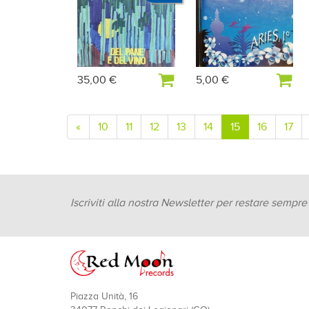
35,00 €
5,00 €
«
10
11
12
13
14
15
16
17
Iscriviti alla nostra Newsletter per restare sempr
Piazza Unità, 16