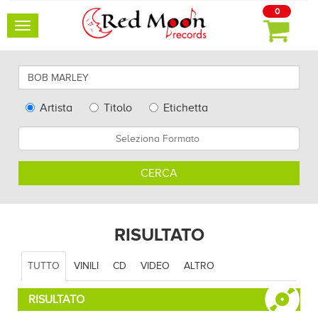
0
Toggle
navigation
Cerca
qui
artisti,
Type
Artista
Titolo
Etichetta
album
Search
Formato
e
altro...
CERCA
RISULTATO
TUTTO
VINILI
CD
VIDEO
ALTRO
RISULTATO