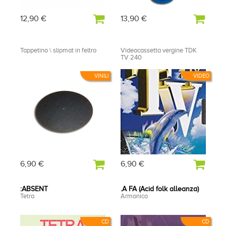
12,90 €
13,90 €
Tappetino \ slipmat in feltro
Videocassetta vergine TDK
TV 240
VINILI
VIDEO
6,90 €
6,90 €
:ABSENT
.A FA (Acid folk alleanza)
Tetra
Armonico
CD
CD