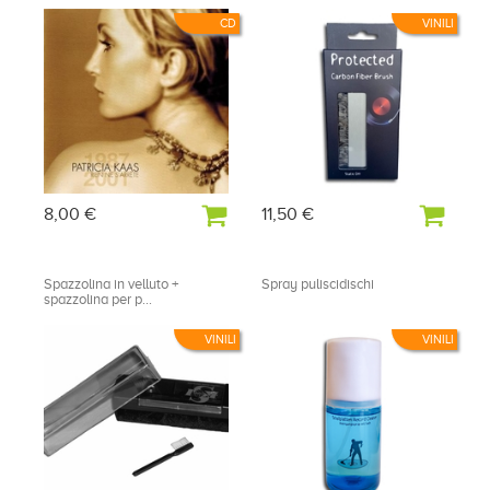
CD
VINILI
8,00 €
11,50 €
Spazzolina in velluto +
Spray puliscidischi
spazzolina per p...
VINILI
VINILI