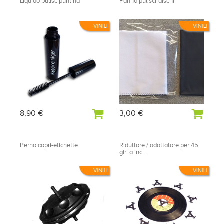
Liquido puliscipuntina
Panno pulisci-dischi
VINILI
VINILI
8,90 €
3,00 €
Perno copri-etichette
Riduttore / adattatore per 45
giri a inc...
VINILI
VINILI