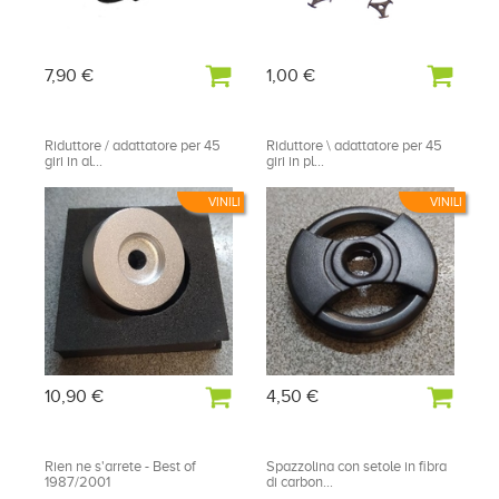
7,90 €
1,00 €
Riduttore / adattatore per 45
Riduttore \ adattatore per 45
giri in al...
giri in pl...
VINILI
VINILI
10,90 €
4,50 €
Rien ne s'arrete - Best of
Spazzolina con setole in fibra
1987/2001
di carbon...