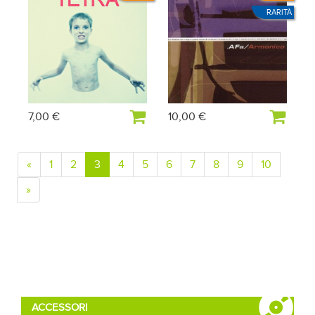
RARITÀ
7,00 €
10,00 €
«
1
2
3
4
5
6
7
8
9
10
»
ACCESSORI