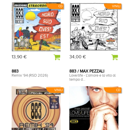
CD
VINILI
13,90 €
34,00 €
883
883 / MAX PEZZALI
Remix '94 (RSD 2026)
Love/life - L'amore e la vita al
tempo d...
VINILI
CD