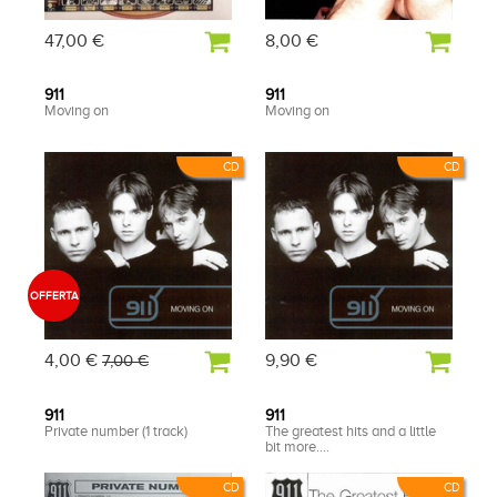
47,00 €
8,00 €
911
911
Moving on
Moving on
CD
CD
OFFERTA
4,00 €
9,90 €
7,00 €
911
911
Private number (1 track)
The greatest hits and a little
bit more....
CD
CD