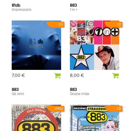
81db
883
Impressions
1 in +
CD
CD
7,00 €
8,00 €
883
883
Gli anni
Grazie mille
VINILI
CD