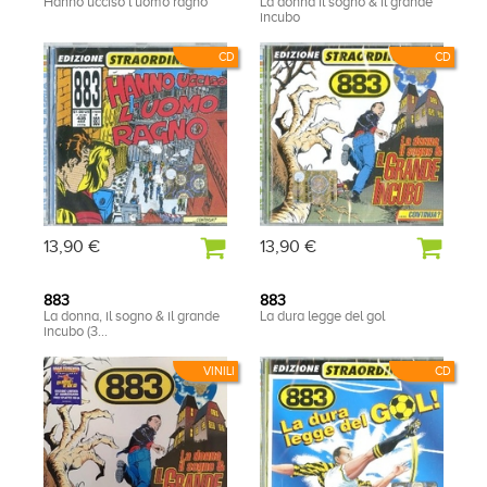
Hanno ucciso l'uomo ragno
La donna il sogno & il grande
incubo
CD
CD
13,90 €
13,90 €
883
883
La donna, il sogno & il grande
La dura legge del gol
incubo (3...
VINILI
CD