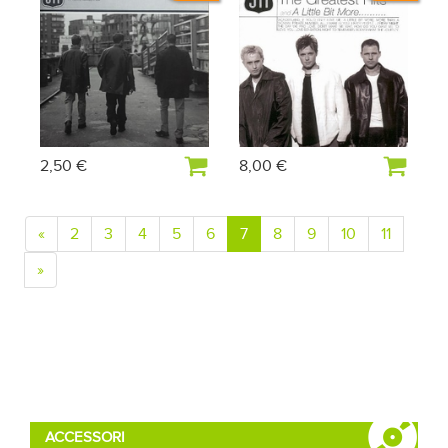
2,50 €
8,00 €
«
2
3
4
5
6
7
8
9
10
11
»
ACCESSORI