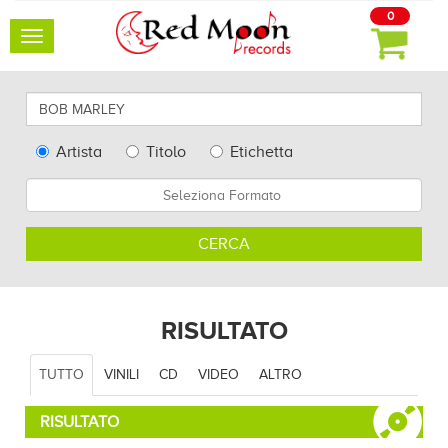
0
Toggle
navigation
Cerca
qui
artisti,
Type
Artista
Titolo
Etichetta
album
Search
Formato
e
altro...
CERCA
RISULTATO
TUTTO
VINILI
CD
VIDEO
ALTRO
RISULTATO