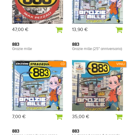
47,00 €
13,90 €
883
883
Grazie mille
Grazie mille (25° anniversario)
CD
VINILI
7,00 €
35,00 €
883
883