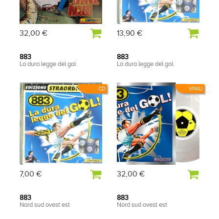
32,00 €
13,90 €
883
883
La dura legge del gol
La dura legge del gol
CD
VINILI
7,00 €
32,00 €
883
883
Nord sud ovest est
Nord sud ovest est