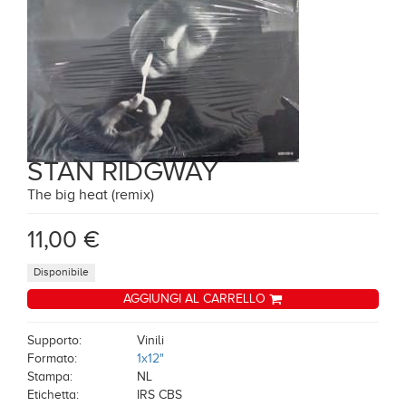
STAN RIDGWAY
The big heat (remix)
11,00 €
Disponibile
AGGIUNGI AL CARRELLO
Supporto:
Vinili
Formato:
1x12"
Stampa:
NL
Etichetta:
IRS CBS