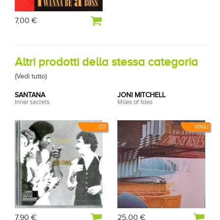
7,00 €
Altri prodotti della stessa categoria
(
Vedi tutto
)
SANTANA
JONI MITCHELL
Inner secrets
Miles of Isles
CD
VINILI
7,90 €
25,00 €