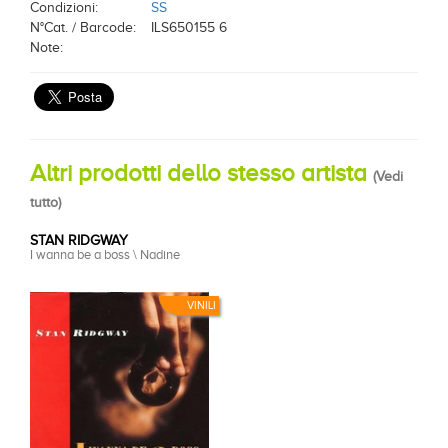
Condizioni:
SS
N°Cat. / Barcode:
ILS650155 6
Note:
Altri prodotti dello stesso artista
(
Vedi
tutto
)
STAN RIDGWAY
I wanna be a boss \ Nadine
VINILI