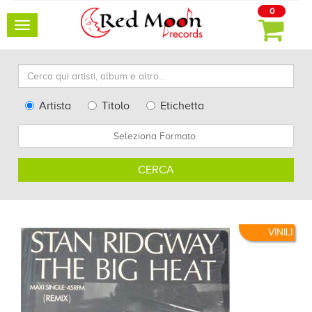
0
Toggle
navigation
Cerca
qui
artisti,
Type
Artista
Titolo
Etichetta
album
Search
Formato
e
altro...
CERCA
VINILI