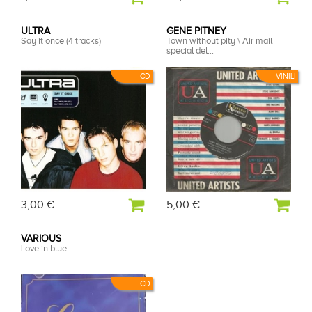
ULTRA
GENE PITNEY
Say it once (4 tracks)
Town without pity \ Air mail
special del...
CD
VINILI
3,00 €
5,00 €
VARIOUS
Love in blue
CD