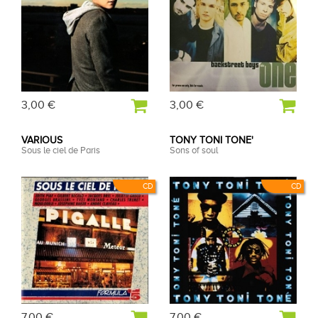
3,00 €
3,00 €
VARIOUS
TONY TONI TONE'
Sous le ciel de Paris
Sons of soul
CD
CD
7,00 €
7,00 €