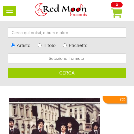
0
Toggle
navigation
Cerca
qui
artisti,
Type
Artista
Titolo
Etichetta
album
Search
Formato
e
altro...
CERCA
CD