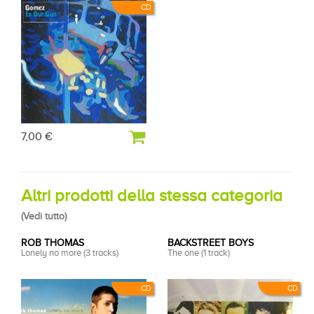
CD
7,00 €
Altri prodotti della stessa categoria
(
Vedi tutto
)
ROB THOMAS
BACKSTREET BOYS
Lonely no more (3 tracks)
The one (1 track)
CD
CD