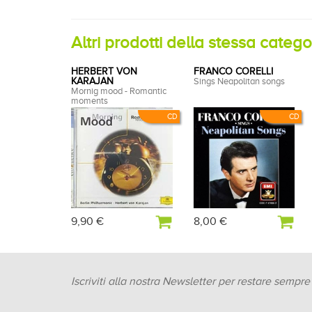
Altri prodotti della stessa categ
HERBERT VON
FRANCO CORELLI
KARAJAN
Sings Neapolitan songs
Mornig mood - Romantic
moments
CD
CD
9,90 €
8,00 €
Iscriviti alla nostra Newsletter per restare sempr