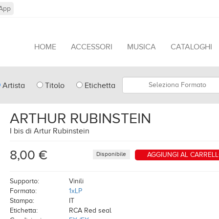
App
HOME
ACCESSORI
MUSICA
CATALOGHI
pe
Formato
Artista
Titolo
Etichetta
arch
ARTHUR RUBINSTEIN
I bis di Artur Rubinstein
8,00 €
Disponibile
AGGIUNGI AL CARREL
Supporto:
Vinili
Formato:
1xLP
Stampa:
IT
Etichetta:
RCA Red seal