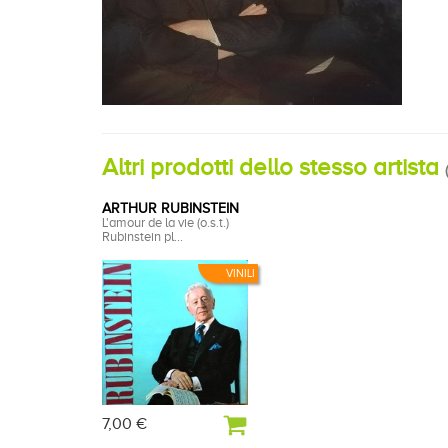
Altri prodotti dello stesso artista
(
ARTHUR RUBINSTEIN
L'amour de la vie (o.s.t.)
Rubinstein pl...
VINILI
7,00 €