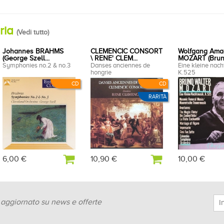
oria
(
Vedi tutto
)
Johannes BRAHMS
CLEMENCIC CONSORT
Wolfgang Ama
(George Szell...
\ RENE' CLEM...
MOZART (Bruno
Symphonies no.2 & no.3
Danses anciennes de
Eine kleine nac
hongrie
K.525
CD
CD
RARITÀ
6,00 €
10,90 €
10,00 €
e aggiornato su news e offerte