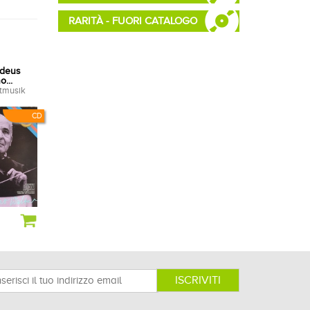
RARITÀ - FUORI CATALOGO
deus
...
htmusik
CD