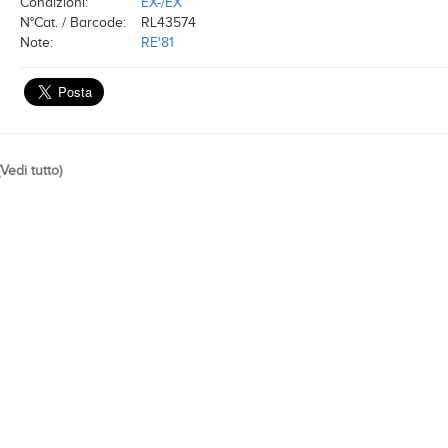
Condizioni:
EX-/EX
N°Cat. / Barcode:
RL43574
Note:
RE'81
Vedi tutto
)