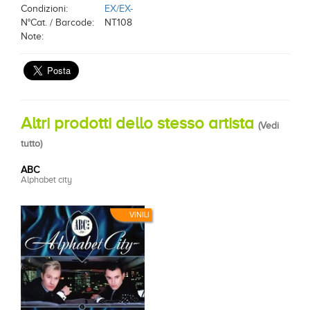
Condizioni:
EX/EX-
N°Cat. / Barcode:
NT108
Note:
Altri prodotti dello stesso artista
(
Vedi
tutto
)
ABC
Alphabet city
VINILI