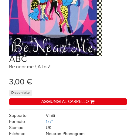
ABC
Be near me \ A to Z
3,00 €
Disponibile
AGGIUNGI AL CARRELLO
Supporto:
Vinili
Formato:
1x7"
Stampa:
UK
Etichetta:
Neutron Phonogram