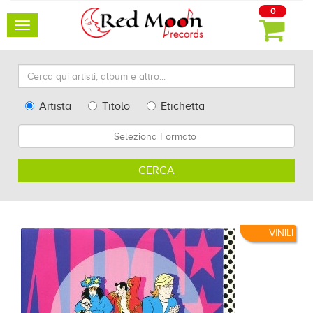
0
Toggle
navigation
Cerca
qui
artisti,
Type
Artista
Titolo
Etichetta
album
Search
Formato
e
altro...
CERCA
VINILI