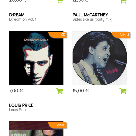
20,00 €
12,90 €
D:REAM
PAUL McCARTNEY
D:ream on Vol. 1
Spies like us (party mix)
CD
VINILI
7,00 €
15,00 €
LOUIS PRICE
Louis Price
VINILI