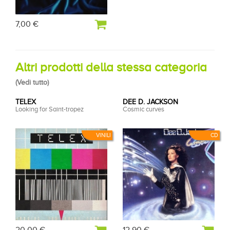
7,00 €
Altri prodotti della stessa categoria
(
Vedi tutto
)
TELEX
DEE D. JACKSON
Looking for Saint-tropez
Cosmic curves
VINILI
CD