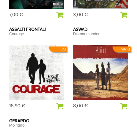
7,00 €
3,00 €
ASSALTI FRONTALI
ASWAD
Courage
Distant thunder
CD
VINILI
16,90 €
8,00 €
GERARDO
Mo'ritmo