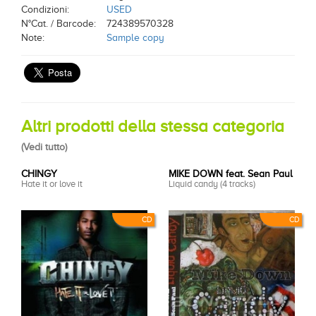
Condizioni:
USED
N°Cat. / Barcode:
724389570328
Note:
Sample copy
Altri prodotti della stessa categoria
(
Vedi tutto
)
CHINGY
MIKE DOWN feat. Sean Paul
Hate it or love it
Liquid candy (4 tracks)
CD
CD