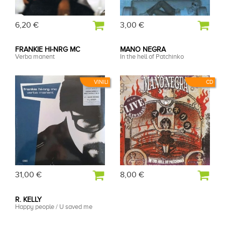
6,20 €
3,00 €
FRANKIE HI-NRG MC
MANO NEGRA
Verba manent
In the hell of Patchinko
VINILI
CD
31,00 €
8,00 €
R. KELLY
Happy people / U saved me