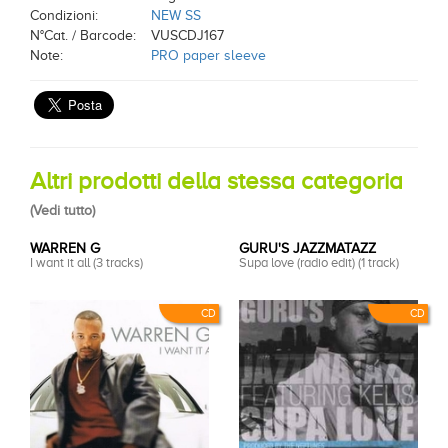
Condizioni:
NEW SS
N°Cat. / Barcode:
VUSCDJ167
Note:
PRO paper sleeve
Altri prodotti della stessa categoria
(
Vedi tutto
)
WARREN G
GURU'S JAZZMATAZZ
I want it all (3 tracks)
Supa love (radio edit) (1 track)
CD
CD