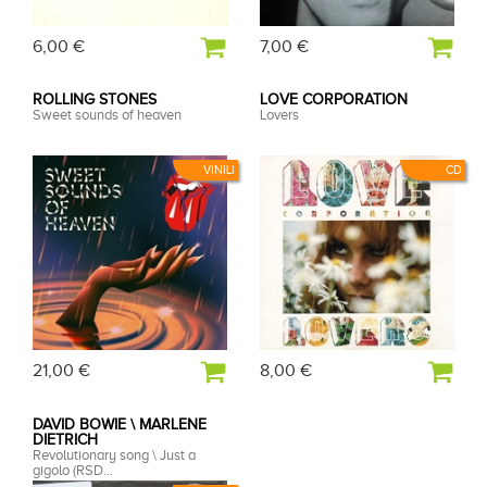
6,00 €
7,00 €
ROLLING STONES
LOVE CORPORATION
Sweet sounds of heaven
Lovers
VINILI
CD
21,00 €
8,00 €
DAVID BOWIE \ MARLENE
DIETRICH
Revolutionary song \ Just a
gigolo (RSD...