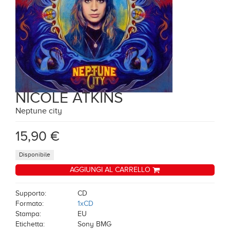
NICOLE ATKINS
Neptune city
15,90 €
Disponibile
AGGIUNGI AL CARRELLO
Supporto:
CD
Formato:
1xCD
Stampa:
EU
Etichetta:
Sony BMG