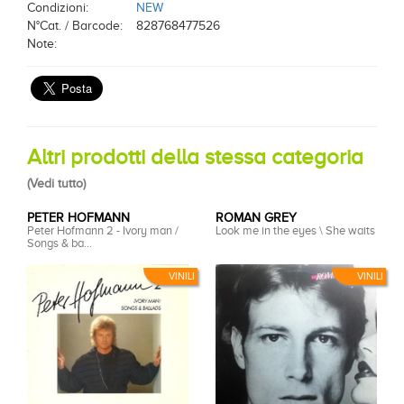
Condizioni:
NEW
N°Cat. / Barcode:
828768477526
Note:
Altri prodotti della stessa categoria
(
Vedi tutto
)
PETER HOFMANN
ROMAN GREY
Peter Hofmann 2 - Ivory man /
Look me in the eyes \ She waits
Songs & ba...
VINILI
VINILI