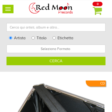
0
Toggle
navigation
Cerca
qui
artisti,
Type
Artista
Titolo
Etichetta
album
Search
Formato
e
altro...
CERCA
CD