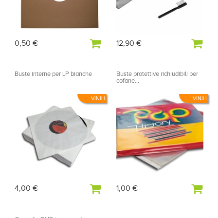
0,50 €
12,90 €
Buste interne per LP bianche
Buste protettive richiudibili per
cofane...
VINILI
VINILI
4,00 €
1,00 €