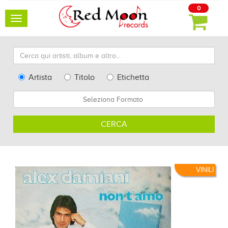
0
Toggle
navigation
Cerca
qui
artisti,
Type
Artista
Titolo
Etichetta
album
Search
Formato
e
altro...
CERCA
VINILI