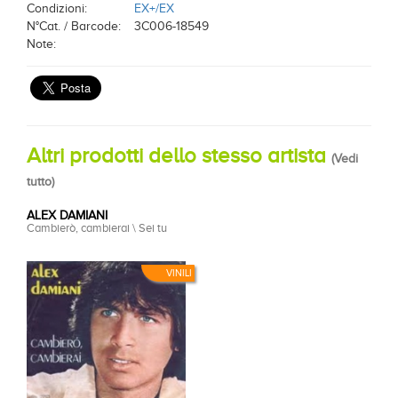
Condizioni:
EX+/EX
N°Cat. / Barcode:
3C006-18549
Note:
Altri prodotti dello stesso artista
(
Vedi
tutto
)
ALEX DAMIANI
Cambierò, cambierai \ Sei tu
VINILI