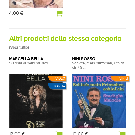
4,00 €
Altri prodotti della stessa categoria
(
Vedi tutto
)
MARCELLA BELLA
NINI ROSSO
50 anni di bella musica
Schlafe, mein prinzchen, schlaf
ein \ St...
VIDEO
VINILI
RARITÀ
12,00 €
10,00 €