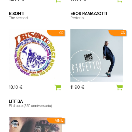
BISONTI
EROS RAMAZZOTTI
The second
Perfetto
CD
CD
18,10 €
11,90 €
LITFIBA
El diablo (35° anniversario)
VINILI