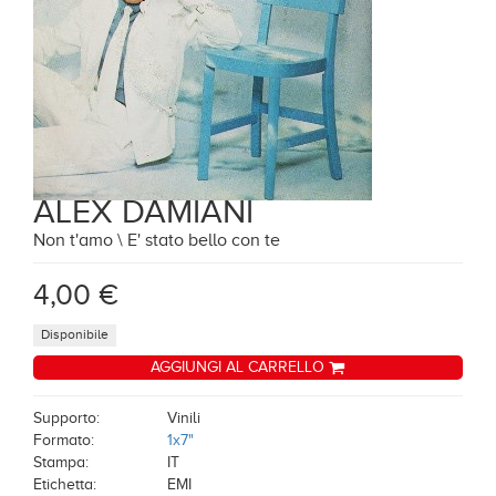
ALEX DAMIANI
Non t'amo \ E' stato bello con te
4,00 €
Disponibile
AGGIUNGI AL CARRELLO
Supporto:
Vinili
Formato:
1x7"
Stampa:
IT
Etichetta:
EMI