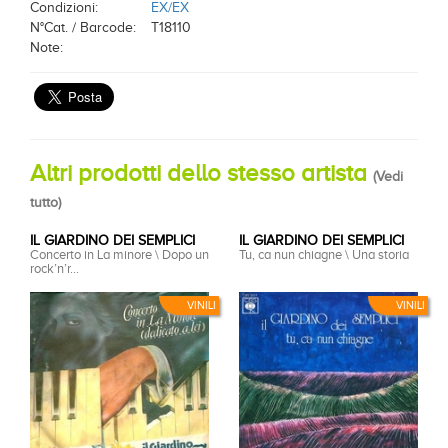
Condizioni:
EX/EX
N°Cat. / Barcode:
T18110
Note:
Altri prodotti dello stesso artista
(
Vedi
tutto
)
IL GIARDINO DEI SEMPLICI
IL GIARDINO DEI SEMPLICI
Concerto in La minore \ Dopo un
Tu, ca nun chiagne \ Una storia
rock’n’r...
VINILI
VINILI