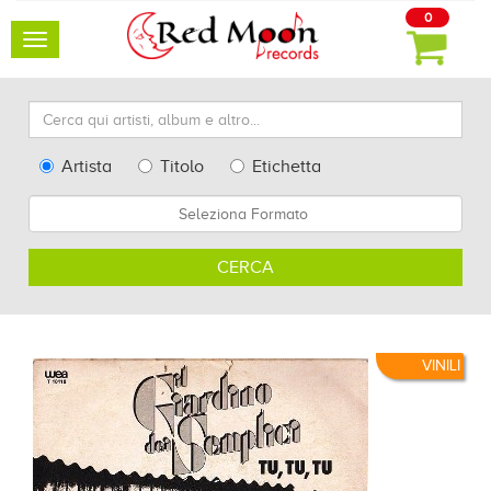
0
Toggle
navigation
Cerca
qui
artisti,
Type
Artista
Titolo
Etichetta
album
Search
Formato
e
altro...
CERCA
VINILI