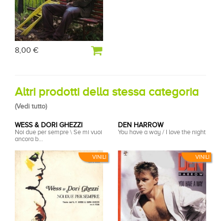
8,00 €
Altri prodotti della stessa categoria
(
Vedi tutto
)
WESS & DORI GHEZZI
DEN HARROW
Noi due per sempre \ Se mi vuoi
You have a way / I love the night
ancora b...
VINILI
VINILI