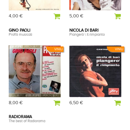
4,00 €
5,00 €
GINO PAOLI
NICOLA DI BARI
Profili musicali
Piangerò \ Il rimpianto
VINILI
VINILI
8,00 €
6,50 €
RADIORAMA
The best of Radiorama