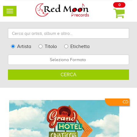
0
Toggle
navigation
Cerca
qui
artisti,
Type
Artista
Titolo
Etichetta
album
Search
Formato
e
altro...
CERCA
CD