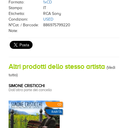
Formato:
1xCD
Stampa:
IT
Etichetta:
RCA Sony
Condizioni:
USED
N°Cat. / Barcode:
886975799220
Note:
Altri prodotti dello stesso artista
(
Vedi
tutto
)
SIMONE CRISTICCHI
Dall'altra parte del cancello
CD
RARITÀ