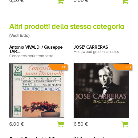
6,20 €
5,00 €
Altri prodotti della stessa categoria
(
Vedi tutto
)
Antonio VIVALDI / Giuseppe
JOSE' CARRERAS
TAR...
Hollywood golden classics
Concertos pour trompette
CD
CD
6,00 €
6,50 €