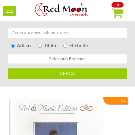
0
Toggle
navigation
Cerca
qui
artisti,
Type
Artista
Titolo
Etichetta
album
Search
Formato
e
altro...
CERCA
CD