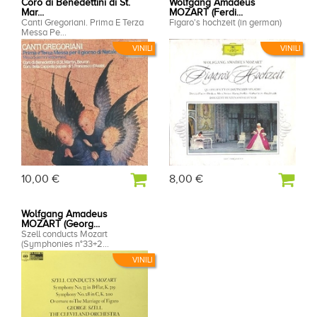
Coro di Benedettini di St.
Wolfgang Amadeus
Mar...
MOZART (Ferdi...
Canti Gregoriani. Prima E Terza
Figaro's hochzeit (in german)
Messa Pe...
VINILI
VINILI
10,00 €
8,00 €
Wolfgang Amadeus
MOZART (Georg...
Szell conducts Mozart
(Symphonies n°33+2...
VINILI