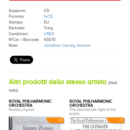
Supporto:
CD
Formato:
1xCD
Stampa:
EU
Etichetta:
Tring
Condizioni:
USED
N°Cat. / Barcode:
43070
Note:
Jonathan Carney director
Altri prodotti dello stesso artista
(
Vedi
tutto
)
ROYAL PHILHARMONIC
ROYAL PHILHARMONIC
ORCHESTRA
ORCHESTRA
Nursery rhymes
The ultimate last night of the
proms
CD
CD