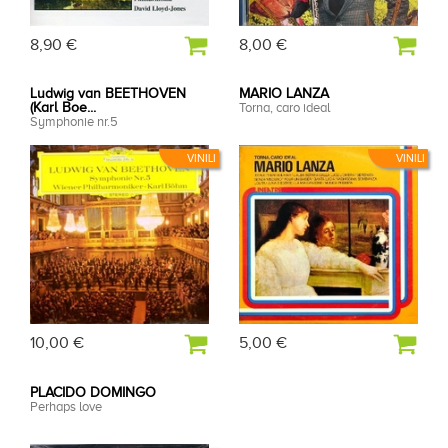
8,90 €
8,00 €
Ludwig van BEETHOVEN
MARIO LANZA
(Karl Boe...
Torna, caro ideal
Symphonie nr.5
VINILI
VINILI
10,00 €
5,00 €
PLACIDO DOMINGO
Perhaps love