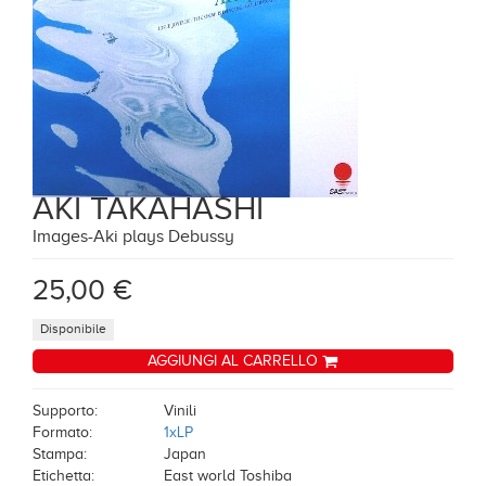
AKI TAKAHASHI
Images-Aki plays Debussy
25,00 €
Disponibile
AGGIUNGI AL CARRELLO
Supporto:
Vinili
Formato:
1xLP
Stampa:
Japan
Etichetta:
East world Toshiba