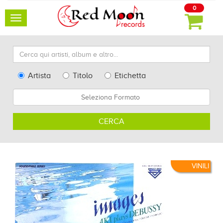
0
Toggle
navigation
Cerca
qui
artisti,
Type
Artista
Titolo
Etichetta
album
Search
Formato
e
altro...
CERCA
VINILI