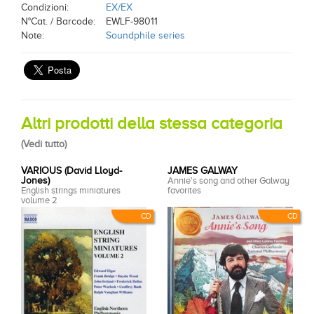
Condizioni:
EX/EX
N°Cat. / Barcode:
EWLF-98011
Note:
Soundphile series
Altri prodotti della stessa categoria
(
Vedi tutto
)
VARIOUS (David Lloyd-
JAMES GALWAY
Jones)
Annie's song and other Galway
English strings miniatures
favorites
volume 2
CD
CD