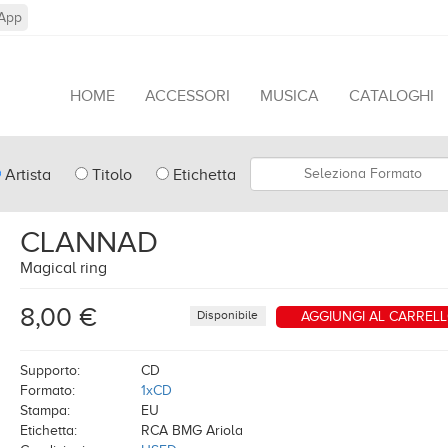
App
HOME
ACCESSORI
MUSICA
CATALOGHI
pe
Formato
Artista
Titolo
Etichetta
arch
CLANNAD
Magical ring
8,00 €
Disponibile
AGGIUNGI AL CARREL
Supporto:
CD
Formato:
1xCD
Stampa:
EU
Etichetta:
RCA BMG Ariola