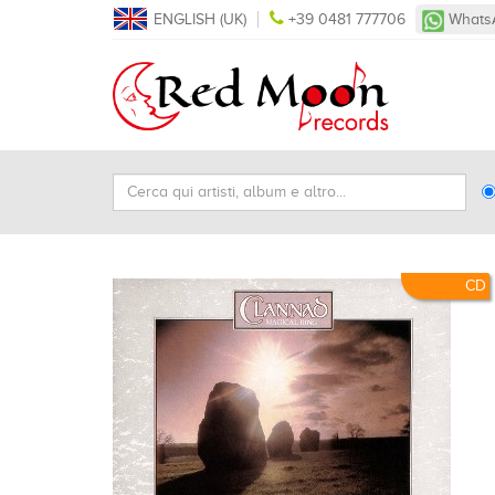
ENGLISH (UK)
+39 0481 777706
Whats
Cerca
Ty
qui
Se
artisti,
album
e
CD
altro...