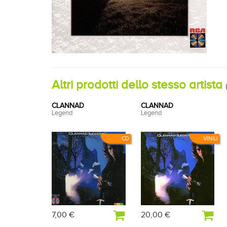
Altri prodotti dello stesso artista
(
CLANNAD
CLANNAD
Legend
Legend
CD
VINILI
7,00 €
20,00 €