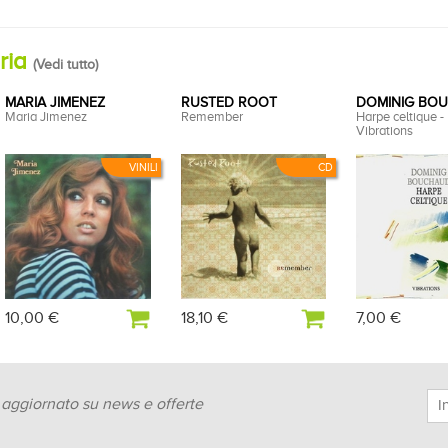
oria
(
Vedi tutto
)
MARIA JIMENEZ
RUSTED ROOT
DOMINIG BO
Maria Jimenez
Remember
Harpe celtique -
Vibrations
VINILI
CD
10,00 €
18,10 €
7,00 €
e aggiornato su news e offerte