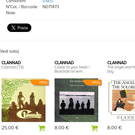
Condizioni:
USED
N°Cat. / Barcode:
ND71473
Note:
Vedi tutto
)
CLANNAD
CLANNAD
CLANNAD
Clannad ('73)
Closer to your heart \
The angel and th
Buachaill on eirn...
boy
VINILI
VINILI
25,00 €
8,00 €
8,00 €