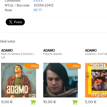
Condizioni:
EX/EX
N°Cat. / Barcode:
3C054-23412
Note:
RE'77
Vedi tutto
)
ADAMO
ADAMO
ADAMO
Non mi tenere il broncio \
Pauvre liberté...
Insieme \ Inch'al
Lei
VINILI
VINILI
9,00 €
10,00 €
5,00 €