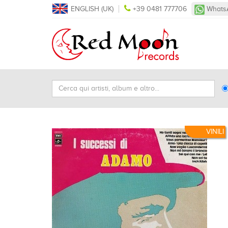
ENGLISH (UK)
+39 0481 777706
Whats
Cerca
Ty
qui
Se
artisti,
album
e
VINILI
altro...