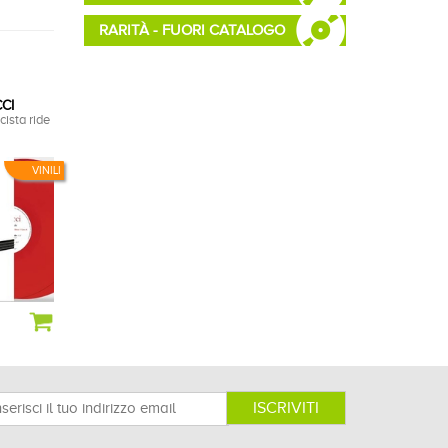
RARITÀ - FUORI CATALOGO
CI
ista ride
VINILI