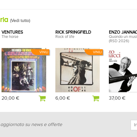
oria
(
Vedi tutto
)
VENTURES
RICK SPRINGFIELD
ENZO JANNAC
The horse
Rock of life
Quando un music
(RSD 2026)
VINILI
VINILI
20,00 €
6,00 €
37,00 €
e aggiornato su news e offerte