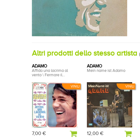
Altri prodotti dello stesso artista
(
ADAMO
ADAMO
Affida una lacrima al
Mein name ist Adamo
vento \ Fermare il...
VINILI
VINILI
7,00 €
12,00 €