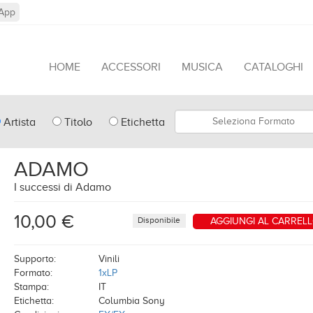
App
HOME
ACCESSORI
MUSICA
CATALOGHI
pe
Formato
Artista
Titolo
Etichetta
arch
ADAMO
I successi di Adamo
10,00 €
Disponibile
AGGIUNGI AL CARREL
Supporto:
Vinili
Formato:
1xLP
Stampa:
IT
Etichetta:
Columbia Sony