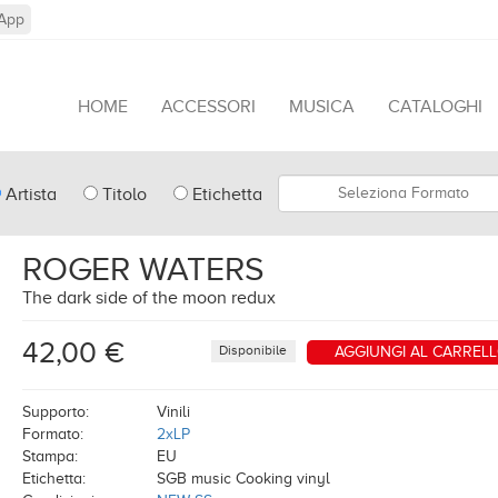
App
HOME
ACCESSORI
MUSICA
CATALOGHI
pe
Formato
Artista
Titolo
Etichetta
arch
ROGER WATERS
The dark side of the moon redux
42,00 €
Disponibile
AGGIUNGI AL CARREL
Supporto:
Vinili
Formato:
2xLP
Stampa:
EU
Etichetta:
SGB music Cooking vinyl