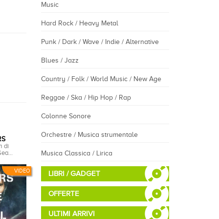
Music
Hard Rock / Heavy Metal
Punk / Dark / Wave / Indie / Alternative
Blues / Jazz
Country / Folk / World Music / New Age
Reggae / Ska / Hip Hop / Rap
Colonne Sonore
Orchestre / Musica strumentale
RS
m di
ea...
Musica Classica / Lirica
VIDEO
LIBRI / GADGET
OFFERTE
ULTIMI ARRIVI