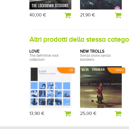
40,00 €
21,90 €
Altri prodotti della stessa categ
LOVE
NEW TROLLS
The definitive rock
Senza orario senza
collection
bandiera
CD
VINILI
13,90 €
25,00 €