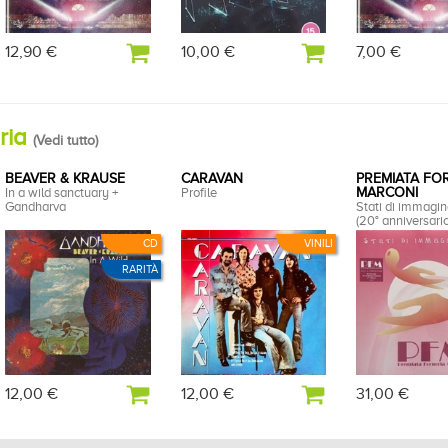
12,90 €
10,00 €
7,00 €
oria
(
Vedi tutto
)
BEAVER & KRAUSE
CARAVAN
PREMIATA FO
In a wild sanctuary +
Profile
MARCONI
Gandharva
Stati di immagi
(20° anniversario
CD
VINILI
RARITÀ
12,00 €
12,00 €
31,00 €