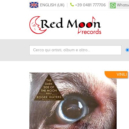
ENGLISH (UK)
+39 0481 777706
Whats
Cerca
Ty
qui
Se
artisti,
album
e
VINILI
altro...