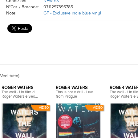
Condizioni:
NEW SS
N°Cat. / Barcode:
0711297395785
Note:
GF - Exclusive indie blue vinyl
Vedi tutto
)
ROGER WATERS
ROGER WATERS
ROGER WATE
The wall - Un film di
This is not a drill - Live
The wall - Un fil
Roger Waters e Sea...
from Prague
Roger Waters e S
VIDEO
VIDEO