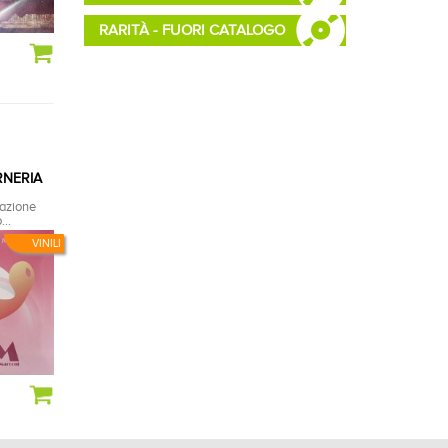
RARITÀ - FUORI CATALOGO
RNERIA
nazione
...
VINILI