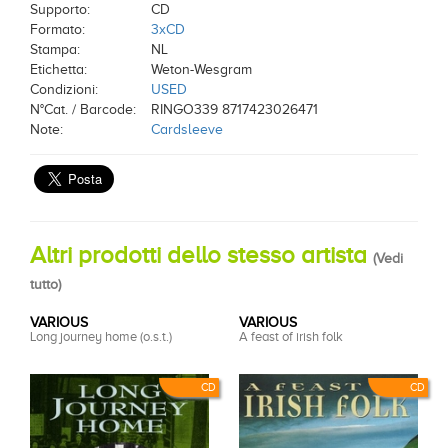
Supporto:
CD
Formato:
3xCD
Stampa:
NL
Etichetta:
Weton-Wesgram
Condizioni:
USED
N°Cat. / Barcode:
RINGO339 8717423026471
Note:
Cardsleeve
Altri prodotti dello stesso artista
(
Vedi
tutto
)
VARIOUS
VARIOUS
Long journey home (o.s.t.)
A feast of irish folk
CD
CD