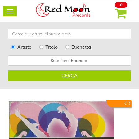
0
Toggle
navigation
Cerca
qui
artisti,
Type
Artista
Titolo
Etichetta
album
Search
Formato
e
altro...
CERCA
CD