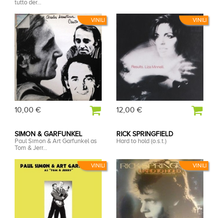
tutto der...
VINILI
VINILI
10,00 €
12,00 €
SIMON & GARFUNKEL
RICK SPRINGFIELD
Paul Simon & Art Garfunkel as
Hard to hold (o.s.t.)
Tom & Jerr...
VINILI
VINILI