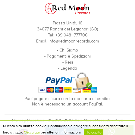
Piazza Unità, 16
34077 Ronchi dei Legionari (GO)
Tel: +39 0481 777706
Email:
info@redmoonrecords.com
-
Chi Siamo
-
Pagamenti e Spedizioni
-
Resi
-
Legenda
Puoi pagare sicuro con la tua carta di credito.
Non è necessario un account PayPal.
Privacy
|
Cookies
| © 2005-2018, Red Moon Records - P.iva
Questo sito utilizza cookie. Continuando a navigare si considera accettato il
00910240324
loro utilizzo.
Clicca qui
per ulteriori informazioni
Ho capito
Developed by Pixel