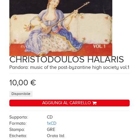
CHRISTODOULOS HALARIS
Pandora: music of the post-byzantine high society vol.1
10,00 €
Disponibile
AGGIUNGI AL CARRELLO
Supporto:
CD
Formato:
1xCD
Stampa:
GRE
Etichetta:
Orata ltd.