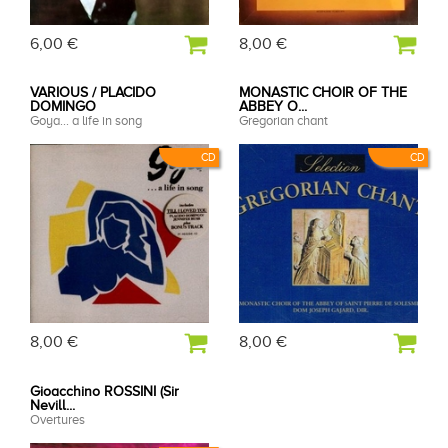
6,00 €
8,00 €
VARIOUS / PLACIDO
MONASTIC CHOIR OF THE
DOMINGO
ABBEY O...
Goya... a life in song
Gregorian chant
CD
CD
8,00 €
8,00 €
Gioacchino ROSSINI (Sir
Nevill...
Overtures