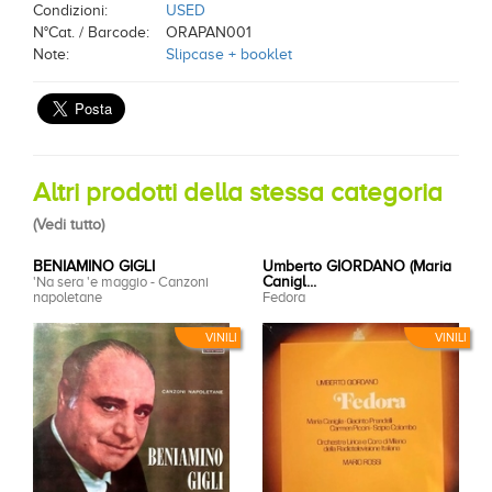
Condizioni:
USED
N°Cat. / Barcode:
ORAPAN001
Note:
Slipcase + booklet
Altri prodotti della stessa categoria
(
Vedi tutto
)
BENIAMINO GIGLI
Umberto GIORDANO (Maria
'Na sera 'e maggio - Canzoni
Canigl...
napoletane
Fedora
VINILI
VINILI