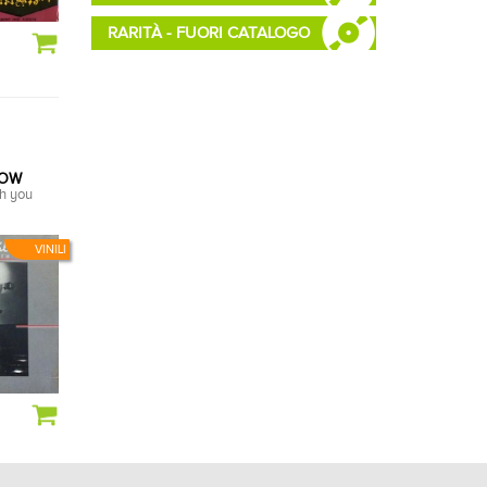
RARITÀ - FUORI CATALOGO
LOW
th you
VINILI