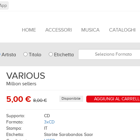
App
HOME
ACCESSORI
MUSICA
CATALOGHI
pe
Formato
Artista
Titolo
Etichetta
arch
VARIOUS
Million sellers
5,00 €
Disponibile
AGGIUNGI AL CARREL
8,00 €
Supporto:
CD
Formato:
3xCD
Stampa:
IT
Etichetta:
Starlite Sarabandas Saar