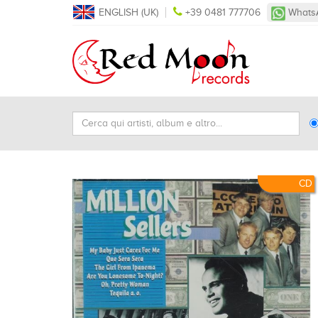
ENGLISH (UK)
+39 0481 777706
Whats
Cerca
Ty
qui
Se
artisti,
album
e
CD
altro...