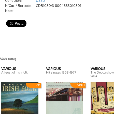
Condizioni:
USED
N°Cat. / Barcode:
CDB1030/3 8004883010301
Note:
Vedi tutto
)
VARIOUS
VARIOUS
VARIOUS
A feast of irish folk
Hit singles 1958-1977
The Decca show
vol.4
CD
VINILI