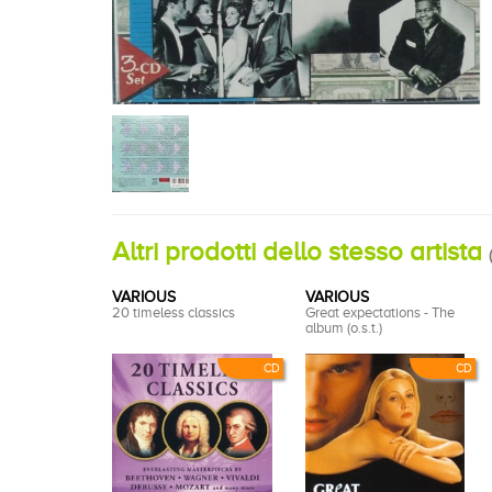
Altri prodotti dello stesso artista
(
VARIOUS
VARIOUS
20 timeless classics
Great expectations - The
album (o.s.t.)
CD
CD