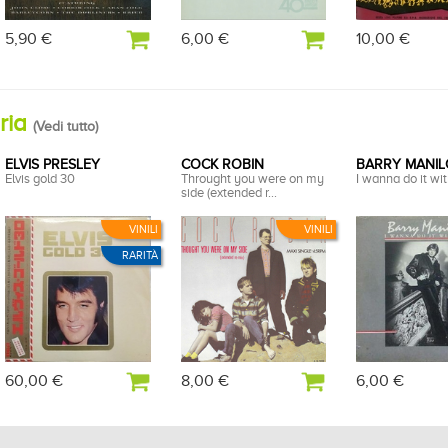
5,90 €
6,00 €
10,00 €
oria
(
Vedi tutto
)
ELVIS PRESLEY
COCK ROBIN
BARRY MANI
Elvis gold 30
Throught you were on my
I wanna do it wi
side (extended r...
VINILI
VINILI
RARITÀ
60,00 €
8,00 €
6,00 €