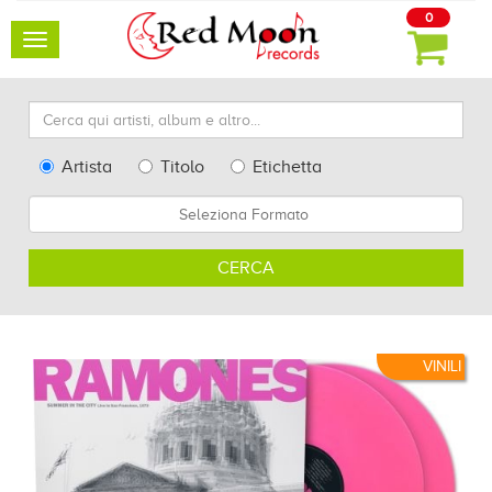
0
Toggle
navigation
Cerca
qui
artisti,
Type
Artista
Titolo
Etichetta
album
Search
Formato
e
altro...
CERCA
VINILI