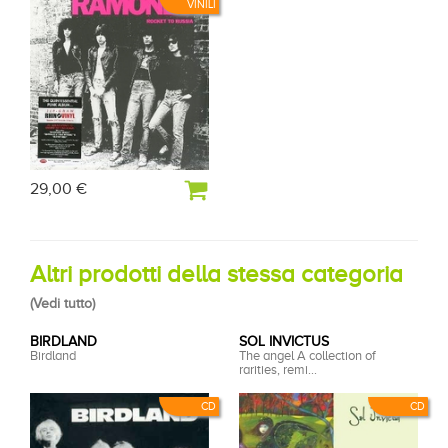
VINILI
29,00 €
Altri prodotti della stessa categoria
(
Vedi tutto
)
BIRDLAND
SOL INVICTUS
Birdland
The angel A collection of
rarities, remi...
CD
CD