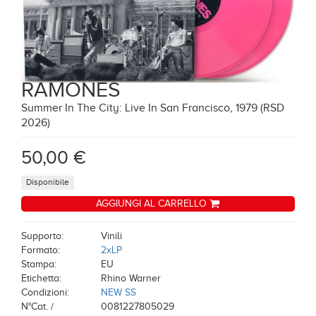
RAMONES
Summer In The City: Live In San Francisco, 1979 (RSD
2026)
50,00 €
Disponibile
AGGIUNGI AL CARRELLO
Supporto:
Vinili
Formato:
2xLP
Stampa:
EU
Etichetta:
Rhino Warner
Condizioni:
NEW SS
N°Cat. /
0081227805029