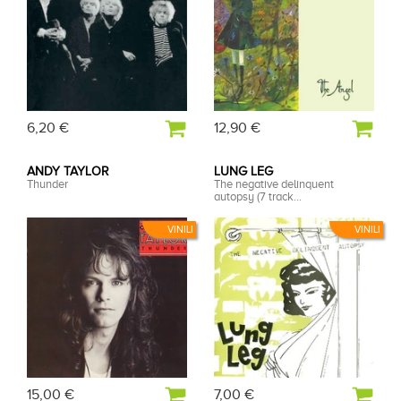
6,20 €
12,90 €
ANDY TAYLOR
LUNG LEG
Thunder
The negative delinquent
autopsy (7 track...
VINILI
VINILI
15,00 €
7,00 €