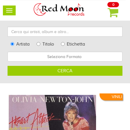
0
Toggle
navigation
Cerca
qui
artisti,
Type
Artista
Titolo
Etichetta
album
Search
Formato
e
altro...
CERCA
VINILI