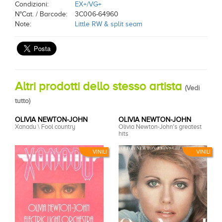
Condizioni:
EX+/VG+
N°Cat. / Barcode:
3C006-64960
Note:
Little RW & split seam
Altri prodotti dello stesso artista
(
Vedi
tutto
)
OLIVIA NEWTON-JOHN
OLIVIA NEWTON-JOHN
Xanadu \ Fool country
Olivia Newton-John's greatest
hits
VINILI
VINILI