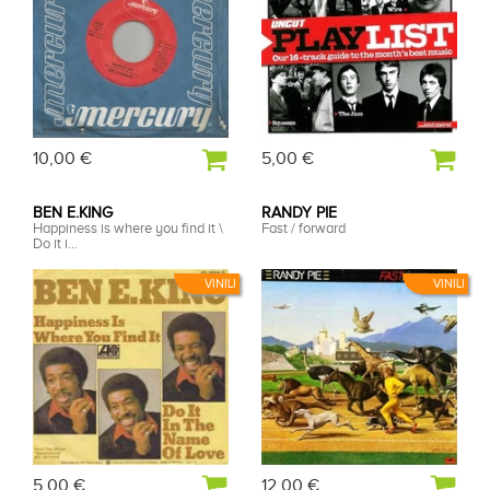
10,00 €
5,00 €
BEN E.KING
RANDY PIE
Happiness is where you find it \
Fast / forward
Do it i...
VINILI
VINILI
5,00 €
12,00 €