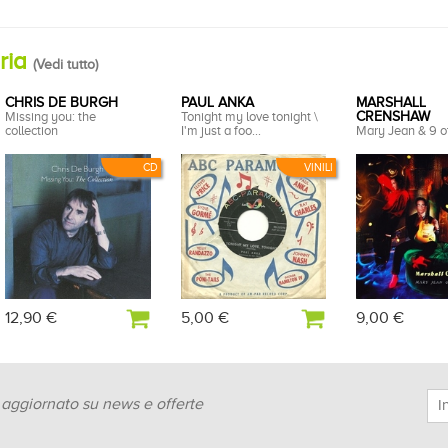
oria
(
Vedi tutto
)
CHRIS DE BURGH
PAUL ANKA
MARSHALL
Missing you: the
Tonight my love tonight \
CRENSHAW
collection
I'm just a foo...
Mary Jean & 9 o
CD
VINILI
12,90 €
5,00 €
9,00 €
e aggiornato su news e offerte