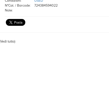
Condizioni:
USED
N°Cat. / Barcode:
724384594022
Note:
Vedi tutto
)