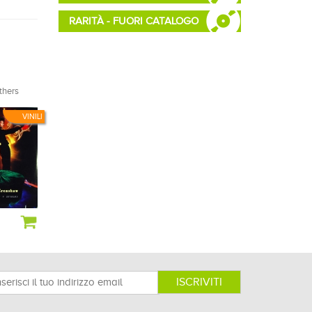
RARITÀ - FUORI CATALOGO
thers
VINILI