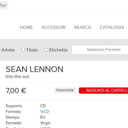
App
HOME
ACCESSORI
MUSICA
CATALOGHI
pe
Formato
Artista
Titolo
Etichetta
arch
SEAN LENNON
Into the sun
7,00 €
Disponibile
AGGIUNGI AL CARREL
Supporto:
CD
Formato:
1xCD
Stampa:
EU
Etichetta:
Virgin