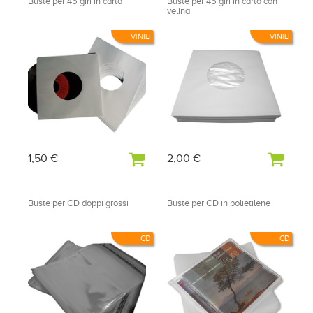
Buste per 45 giri in carta
Buste per 45 giri in carta con
velina
VINILI
VINILI
1,50 €
2,00 €
Buste per CD doppi grossi
Buste per CD in polietilene
CD
CD