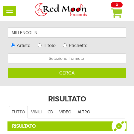
0
Toggle
navigation
Cerca
qui
artisti,
Type
Artista
Titolo
Etichetta
album
Search
Formato
e
altro...
CERCA
RISULTATO
TUTTO
VINILI
CD
VIDEO
ALTRO
RISULTATO