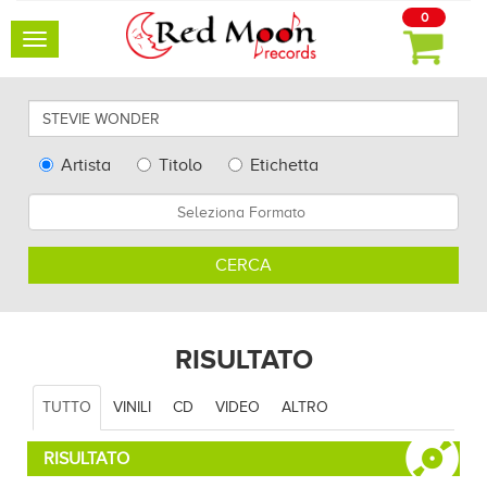
0
Toggle
navigation
Cerca
qui
artisti,
Type
Artista
Titolo
Etichetta
album
Search
Formato
e
altro...
CERCA
RISULTATO
TUTTO
VINILI
CD
VIDEO
ALTRO
RISULTATO