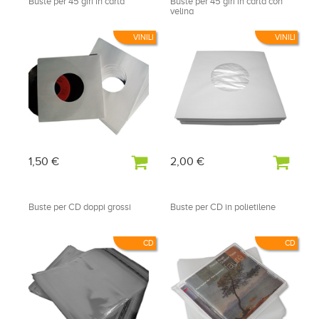
Buste per 45 giri in carta
Buste per 45 giri in carta con
velina
VINILI
VINILI
1,50 €
2,00 €
Buste per CD doppi grossi
Buste per CD in polietilene
CD
CD