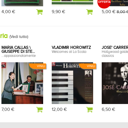
OFFERTA
4,00 €
9,90 €
5,00 €
8,00 
oria
(
Vedi tutto
)
MARIA CALLAS \
VLADIMIR HOROWITZ
JOSE' CARRE
GIUSEPPE DI STE...
Welcomes at La Scala
Hollywood gold
...appassionatamente
classics
VINILI
VINILI
7,00 €
12,00 €
6,50 €