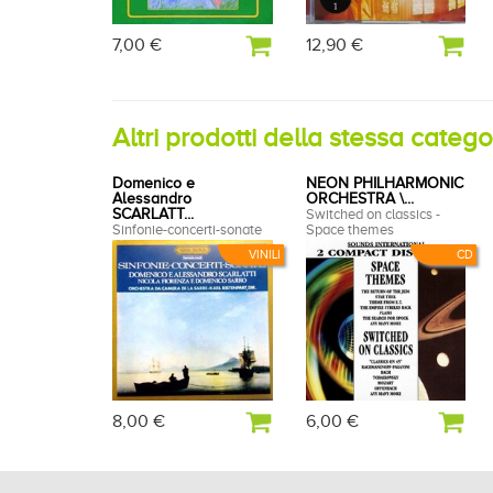
7,00 €
12,90 €
Altri prodotti della stessa categ
Domenico e
NEON PHILHARMONIC
Alessandro
ORCHESTRA \...
SCARLATT...
Switched on classics -
Sinfonie-concerti-sonate
Space themes
VINILI
CD
8,00 €
6,00 €