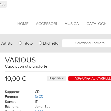
App
HOME
ACCESSORI
MUSICA
CATALOGHI
pe
Formato
Artista
Titolo
Etichetta
arch
VARIOUS
Capolavori al pianoforte
10,00 €
Disponibile
AGGIUNGI AL CARREL
Supporto:
CD
Formato:
3xCD
Stampa:
IT
Etichetta:
Joker Saar