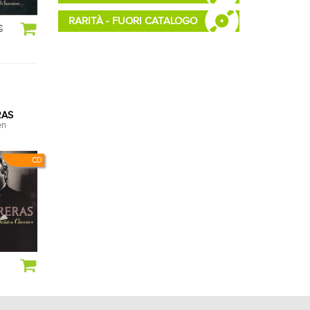
RARITÀ - FUORI CATALOGO
€
RAS
en
CD