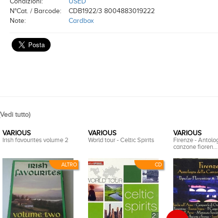
Condizioni:
USED
N°Cat. / Barcode:
CDB1922/3 8004883019222
Note:
Cardbox
Vedi tutto
)
VARIOUS
VARIOUS
VARIOUS
Irish favourites volume 2
World tour - Celtic Spirits
Firenze - Antolog
canzone fioren...
ALTRO
CD