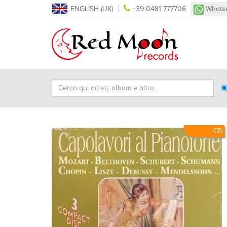
ENGLISH (UK)
+39 0481 777706
Whats
Cerca
Ty
qui
Se
artisti,
album
e
CD
altro...