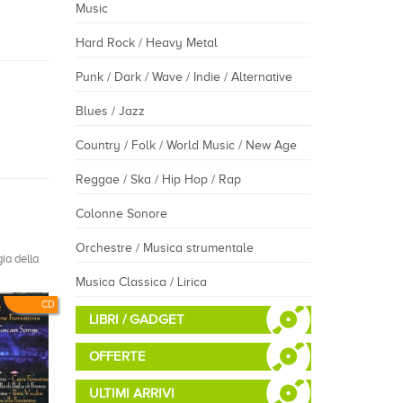
Music
Hard Rock / Heavy Metal
Punk / Dark / Wave / Indie / Alternative
Blues / Jazz
Country / Folk / World Music / New Age
Reggae / Ska / Hip Hop / Rap
Colonne Sonore
Orchestre / Musica strumentale
ia della
Musica Classica / Lirica
CD
LIBRI / GADGET
OFFERTE
ULTIMI ARRIVI