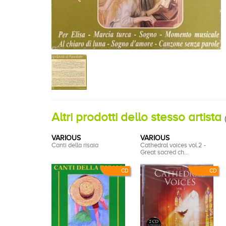
Altri prodotti dello stesso artista
(
VARIOUS
VARIOUS
Canti della risaia
Cathedral voices vol.2 -
Great sacred ch...
CD
CD