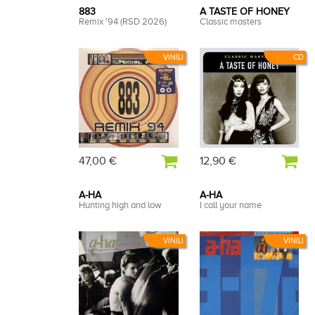
883
A TASTE OF HONEY
Remix '94 (RSD 2026)
Classic masters
VINILI
CD
47,00 €
12,90 €
A-HA
A-HA
Hunting high and low
I call your name
VINILI
VINILI