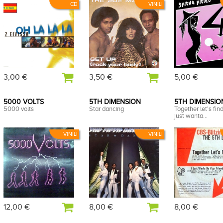
CD
VINILI
3,00 €
3,50 €
5,00 €
5000 VOLTS
5TH DIMENSION
5TH DIMENSIO
5000 volts
Star dancing
Together let's find
just wanta...
VINILI
VINILI
12,00 €
8,00 €
8,00 €