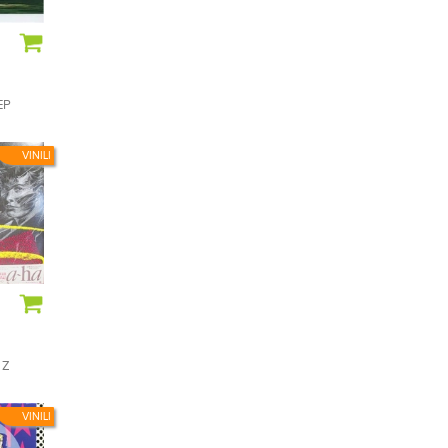
EP
VINILI
 Z
VINILI