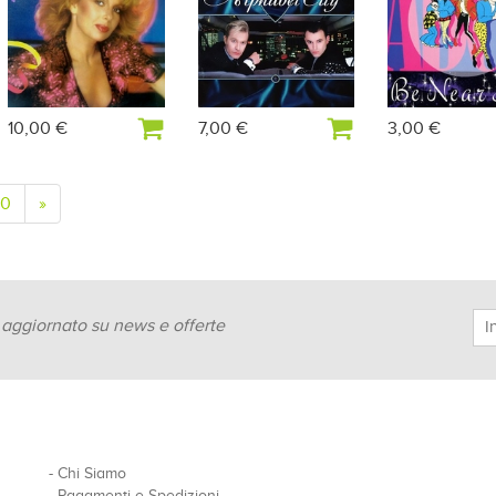
10,00 €
7,00 €
3,00 €
10
»
e aggiornato su news e offerte
-
Chi Siamo
-
Pagamenti e Spedizioni