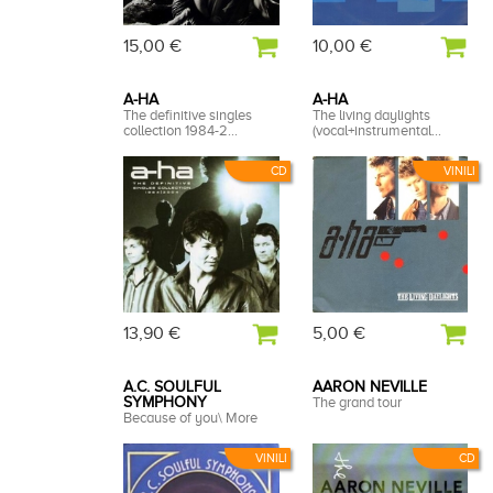
15,00 €
10,00 €
A-HA
A-HA
The definitive singles
The living daylights
collection 1984-2...
(vocal+instrumental...
CD
VINILI
13,90 €
5,00 €
A.C. SOULFUL
AARON NEVILLE
SYMPHONY
The grand tour
Because of you\ More
VINILI
CD