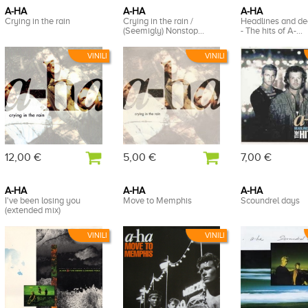
A-HA
A-HA
A-HA
Crying in the rain
Crying in the rain /
Headlines and de
(Seemigly) Nonstop...
- The hits of A-...
VINILI
VINILI
12,00 €
5,00 €
7,00 €
A-HA
A-HA
A-HA
I've been losing you
Move to Memphis
Scoundrel days
(extended mix)
VINILI
VINILI