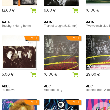
12,00 €
9,00 €
10,00 €
A-HA
A-HA
A-HA
Touchy! \ Hurry home
Train of tought (U.S. mix)
Twelve inch club 
VINILI
VINILI
5,00 €
10,00 €
29,00 €
ABBE
ABC
ABC
Rainbows
Alphabet city
Be near me \ A to
VINILI
VINILI