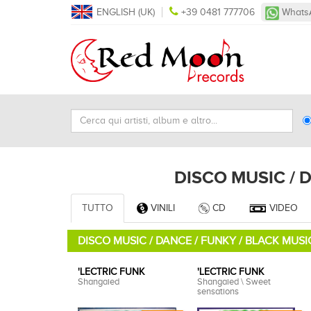
ENGLISH (UK)
+39 0481 777706
Whats
Cerca
Ty
qui
Se
artisti,
album
DISCO MUSIC / 
e
altro...
TUTTO
VINILI
CD
VIDEO
DISCO MUSIC / DANCE / FUNKY / BLACK MUSI
'LECTRIC FUNK
'LECTRIC FUNK
Shangaied
Shangaied \ Sweet
sensations