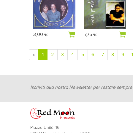
3,00 €
7,75 €
«
1
2
3
4
5
6
7
8
9
Iscriviti alla nostra Newsletter per restare sempr
Piazza Unità, 16