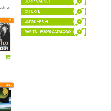
LIBRI / GADGET
adlines
OFFERTE
CD
ULTIMI ARRIVI
RARITÀ - FUORI CATALOGO
VINILI