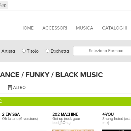
App
HOME
ACCESSORI
MUSICA
CATALOGHI
pe
Formato
Artista
Titolo
Etichetta
arch
DANCE / FUNKY / BLACK MUSIC
ALTRO
C
2 EIVISSA
202 MACHINE
4-YOU
Oh la la la (6 versions)
Get up (rock your
Shang-haied (ext
body)\Only
mix)