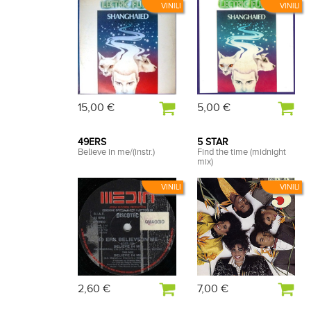
VINILI
VINILI
15,00 €
5,00 €
49ERS
5 STAR
Believe in me/(instr.)
Find the time (midnight
mix)
VINILI
VINILI
2,60 €
7,00 €