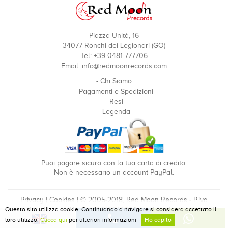
Piazza Unità, 16
34077 Ronchi dei Legionari (GO)
Tel: +39 0481 777706
Email:
info@redmoonrecords.com
-
Chi Siamo
-
Pagamenti e Spedizioni
-
Resi
-
Legenda
Puoi pagare sicuro con la tua carta di credito.
Non è necessario un account PayPal.
Privacy
|
Cookies
| © 2005-2018, Red Moon Records - P.iva
Questo sito utilizza cookie. Continuando a navigare si considera accettato il
00910240324
loro utilizzo.
Clicca qui
per ulteriori informazioni
Ho capito
Developed by Pixel