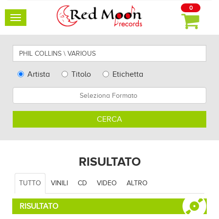
0
Toggle
navigation
Cerca
qui
artisti,
Type
Artista
Titolo
Etichetta
album
Search
Formato
e
altro...
CERCA
RISULTATO
TUTTO
VINILI
CD
VIDEO
ALTRO
RISULTATO